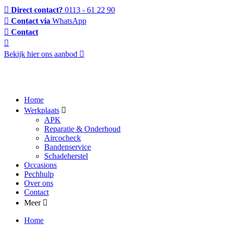
Direct contact?
0113 - 61 22 90
Contact via
WhatsApp
Contact
Bekijk hier ons aanbod
Home
Werkplaats
APK
Reparatie & Onderhoud
Aircocheck
Bandenservice
Schadeherstel
Occasions
Pechhulp
Over ons
Contact
Meer
Home